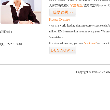
具体交易流程可
“点击这里”
查看或咨询support@
我要购买
>>
Process Overview:
4.cn is a world leading domain escrow service plat
million RMB transaction volume every year. We promi
联系我们
5 workdays.
For detailed process, you can
“visit here”
or contact
QQ：2726103981
BUY NOW
>>
Copyright © 1998 -2025 ww