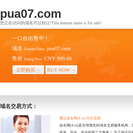
pua07.com
您正在访问的域名可以转让!This domain name is for sale!
一口价出售中！
域名
pua07.com
Domain Name:
售价
CNY 999.00
Listing Price:
立即购买
BUY NOW
>>
>>
域名交易方式：
通过金名网(4.cn) 中介交易
金名网(4.cn)是全球领先的域名交易服务机
简单、安全、专业的第三方服务！ 为了保证交